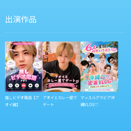
出演作品
推しビデオ電話【ア
アオイとカレー屋で
マッスルグラビア沖
オイ編】
デート
縄VLOG♡